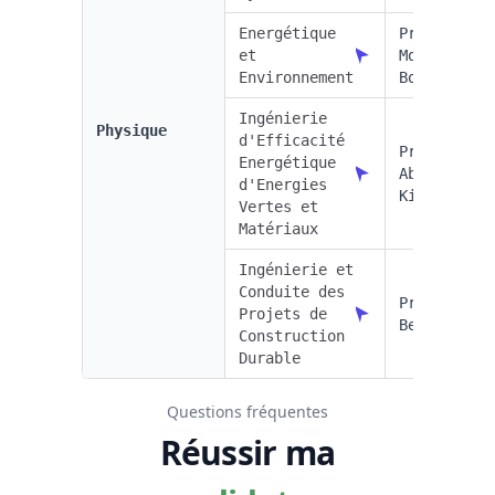
Energétique
Pr.
et
Mohammed
Environnement
Boukendil
Ingénierie
Physique
d'Efficacité
Pr
Energétique
Abdelkader
d'Energies
Kissani
Vertes et
Matériaux
Ingénierie et
Conduite des
Pr Fatiha
Projets de
Berroug
Construction
Durable
Questions fréquentes
Réussir ma