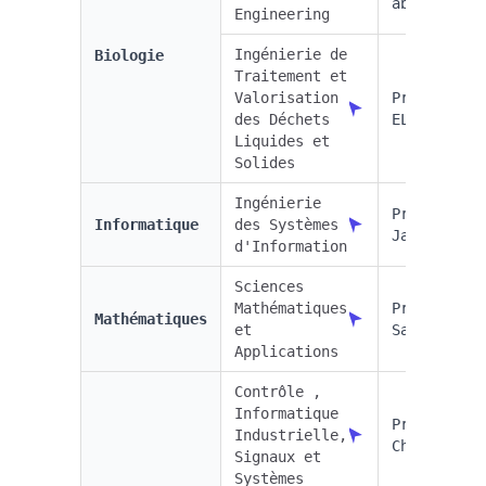
abdelilah
Engineering
Ingénierie de
Biologie
Traitement et
Valorisation
Pr. Loubna
des Déchets
EL FELS
Liquides et
Solides
Ingénierie
Pr. Zahi
Informatique
des Systèmes
Jarir
d'Information
Sciences
Mathématiques
Pr. Brahim
Mathématiques
et
Sadik
Applications
Contrôle ,
Informatique
Pr. Rafik
Industrielle,
Channa
Signaux et
Systèmes