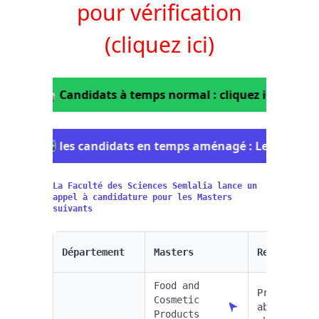
pour vérification
(cliquez ici)
🖨️
Candidats à temps normal : cliquez ici pour 
📢 les candidats en temps aménagé : Les inscrip
La Faculté des Sciences Semlalia lance un
appel à candidature pour les Masters
suivants
Département
Masters
Responsabl
Food and
Pr El
Cosmetic
abbassi
Products